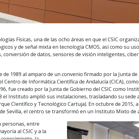
ogías Físicas, una de las ocho áreas en que el CSIC organiza 
alógicos y de señal mixta en tecnología CMOS, así como su us
, conversión de datos, sensores de visión inteligentes, cib
e 1989 al amparo de un convenio firmado por la Junta de And
del Centro de Informática Científica de Andalucía (CICA), co
96, fue creado por la Junta de Gobierno del CSIC como Insti
08 el Instituto amplió sus instalaciones, trasladando su sede 
que CIentífico y Tecnológico Cartuja). En octubre de 2015, 
 de Sevilla, el centro se transformó en un Instituto Mixto de
n personas, entre
ayoría al CSIC y a la
l conocimiento, la