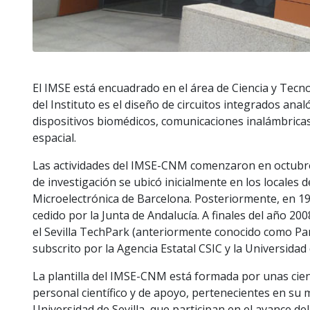
El IMSE está encuadrado en el área de Ciencia y Tecnol
del Instituto es el diseño de circuitos integrados an
dispositivos biomédicos, comunicaciones inalámbricas
espacial.
Las actividades del IMSE-CNM comenzaron en octubre d
de investigación se ubicó inicialmente en los locales 
Microelectrónica de Barcelona. Posteriormente, en 19
cedido por la Junta de Andalucía. A finales del año 20
el Sevilla TechPark (anteriormente conocido como Par
subscrito por la Agencia Estatal CSIC y la Universidad
La plantilla del IMSE-CNM está formada por unas cie
personal científico y de apoyo, pertenecientes en su m
Universidad de Sevilla, que participan en el avance de