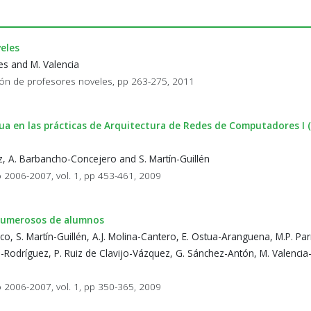
eles
nes and M. Valencia
ón de profesores noveles, pp 263-275, 2011
ua en las prácticas de Arquitectura de Redes de Computadores I (
, A. Barbancho-Concejero and S. Martín-Guillén
o 2006-2007, vol. 1, pp 453-461, 2009
 numerosos de alumnos
ico, S. Martín-Guillén, A.J. Molina-Cantero, E. Ostua-Aranguena, M.P. Par
Rodríguez, P. Ruiz de Clavijo-Vázquez, G. Sánchez-Antón, M. Valencia
o 2006-2007, vol. 1, pp 350-365, 2009