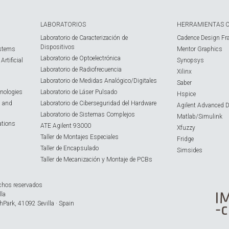
LABORATORIOS
HERRAMIENTAS 
Laboratorio de Caracterización de
Cadence Design Fr
Dispositivos
ystems
Mentor Graphics
Laboratorio de Optoelectrónica
rtificial
Synopsys
Laboratorio de Radiofrecuencia
Xilinx
Laboratorio de Medidas Analógico/Digitales
Saber
nologies
Laboratorio de Láser Pulsado
Hspice
s and
Laboratorio de Ciberseguridad del Hardware
Agilent Advanced 
Laboratorio de Sistemas Complejos
Matlab/Simulink
ations
ATE Agilent 93000
Xfuzzy
Taller de Montajes Especiales
Fridge
Taller de Encapsulado
Simsides
Taller de Mecanización y Montaje de PCBs
chos reservados
lla
hPark, 41092 Sevilla · Spain