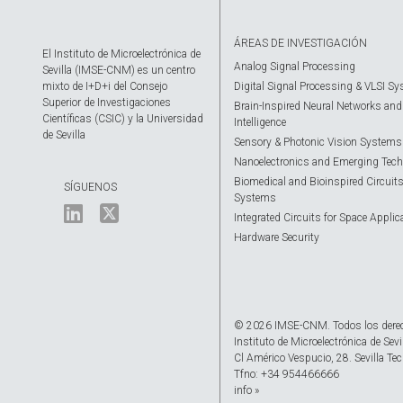
ÁREAS DE INVESTIGACIÓN
El Instituto de Microelectrónica de
Analog Signal Processing
Sevilla (IMSE-CNM) es un centro
mixto de I+D+i del Consejo
Digital Signal Processing & VLSI S
Superior de Investigaciones
Brain-Inspired Neural Networks and A
Científicas (CSIC) y la Universidad
Intelligence
de Sevilla
Sensory & Photonic Vision Systems
Nanoelectronics and Emerging Tech
Biomedical and Bioinspired Circuit
SÍGUENOS
Systems
Integrated Circuits for Space Applic
Hardware Security
© 2026 IMSE-CNM. Todos los dere
Instituto de Microelectrónica de Sevi
Cl Américo Vespucio, 28. Sevilla Tec
Tfno: +34 954466666
info »