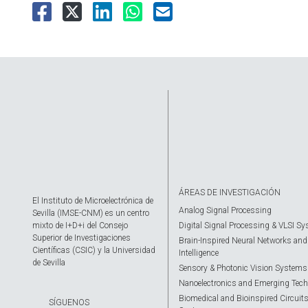
ÁREAS DE INVESTIGACIÓN
El Instituto de Microelectrónica de
Analog Signal Processing
Sevilla (IMSE-CNM) es un centro
mixto de I+D+i del Consejo
Digital Signal Processing & VLSI S
Superior de Investigaciones
Brain-Inspired Neural Networks and A
Científicas (CSIC) y la Universidad
Intelligence
de Sevilla
Sensory & Photonic Vision Systems
Nanoelectronics and Emerging Tech
Biomedical and Bioinspired Circuit
SÍGUENOS