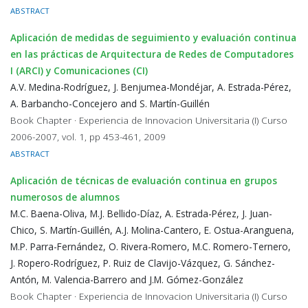
ABSTRACT
Aplicación de medidas de seguimiento y evaluación continua
en las prácticas de Arquitectura de Redes de Computadores
I (ARCI) y Comunicaciones (CI)
A.V. Medina-Rodríguez, J. Benjumea-Mondéjar, A. Estrada-Pérez,
A. Barbancho-Concejero and S. Martín-Guillén
Book Chapter · Experiencia de Innovacion Universitaria (I) Curso
2006-2007, vol. 1, pp 453-461, 2009
ABSTRACT
Aplicación de técnicas de evaluación continua en grupos
numerosos de alumnos
M.C. Baena-Oliva, M.J. Bellido-Díaz, A. Estrada-Pérez, J. Juan-
Chico, S. Martín-Guillén, A.J. Molina-Cantero, E. Ostua-Aranguena,
M.P. Parra-Fernández, O. Rivera-Romero, M.C. Romero-Ternero,
J. Ropero-Rodríguez, P. Ruiz de Clavijo-Vázquez, G. Sánchez-
Antón, M. Valencia-Barrero and J.M. Gómez-González
Book Chapter · Experiencia de Innovacion Universitaria (I) Curso