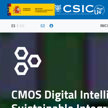
INIC
ES
EN
CMOS Digital Intell