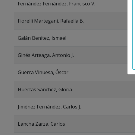
Fernández Fernández, Francisco V.
Fiorelli Martegani, Rafaella B.
Galán Benítez, Ismael
Ginés Arteaga, Antonio J.
Guerra Vinuesa, Óscar
Huertas Sánchez, Gloria
Jiménez Fernández, Carlos J.
Lancha Zarza, Carlos