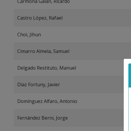
Carmona Galán, Ricardo
Castro López, Rafael
Choi, Jihun
Cimarro Almela, Samuel
Delgado Restituto, Manuel
Díaz Fortuny, Javier
Domínguez Alfaro, Antonio
Fernández Berni, Jorge