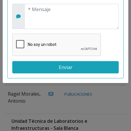
Maestre
Prieto, Antonio
Mora
PUBLICACIONES
WEB
Gutiérrez, José
M.
Moreno
Gutiérrez,
Rocío
Ragel Morales,
PUBLICACIONES
Antonio
Unidad Técnica de Laboratorios e
Infraestructuras - Sala Blanca