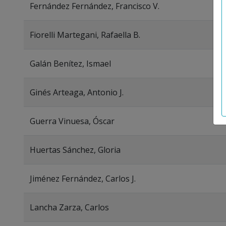
Fernández Fernández, Francisco V.
Fiorelli Martegani, Rafaella B.
Galán Benítez, Ismael
Ginés Arteaga, Antonio J.
Guerra Vinuesa, Óscar
Huertas Sánchez, Gloria
Jiménez Fernández, Carlos J.
Lancha Zarza, Carlos