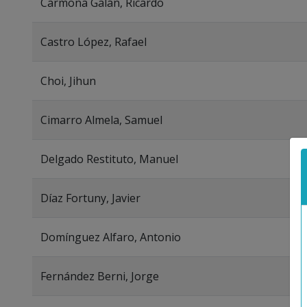
Carmona Galán, Ricardo
Castro López, Rafael
Choi, Jihun
Cimarro Almela, Samuel
Delgado Restituto, Manuel
Díaz Fortuny, Javier
Domínguez Alfaro, Antonio
Fernández Berni, Jorge