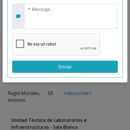
Maestre
Prieto, Antonio
Mora
PUBLICACIONES
WEB
Gutiérrez, José
M.
Moreno
Gutiérrez,
Rocío
Ragel Morales,
PUBLICACIONES
Antonio
Unidad Técnica de Laboratorios e
Infraestructuras - Sala Blanca