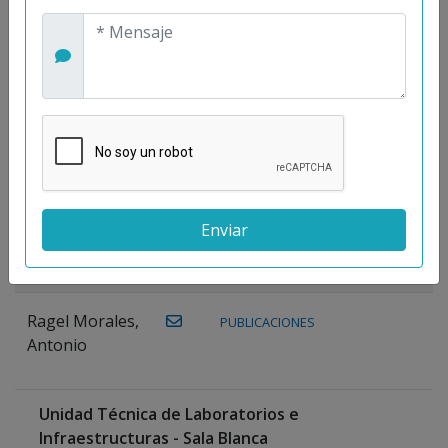
Maestre
Prieto, Antonio
Mora
PUBLICACIONES
WEB
Gutiérrez, José
M.
Moreno
Gutiérrez,
Rocío
Ragel Morales,
PUBLICACIONES
Antonio
Unidad Técnica de Laboratorios e
Infraestructuras - Sala Blanca