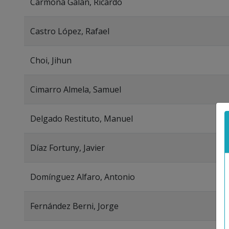
Carmona Galán, Ricardo
Castro López, Rafael
Choi, Jihun
Cimarro Almela, Samuel
Delgado Restituto, Manuel
Díaz Fortuny, Javier
Domínguez Alfaro, Antonio
Fernández Berni, Jorge