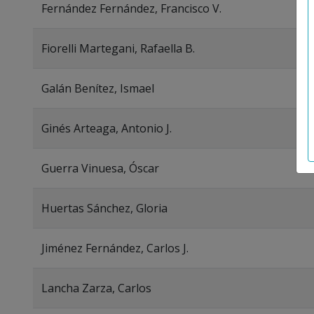
Fernández Fernández, Francisco V.
Fiorelli Martegani, Rafaella B.
Galán Benítez, Ismael
Ginés Arteaga, Antonio J.
Guerra Vinuesa, Óscar
Huertas Sánchez, Gloria
Jiménez Fernández, Carlos J.
Lancha Zarza, Carlos